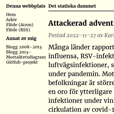
Det statiska dammet
Denna webbplats
Hem
Arkiv
Attackerad advent
Flöde (Atom)
Flöde (RSS)
Postad 2022-11-27 av Karl
Annat av mig
Många länder rapport
Blogg 2008–2013
Blogg 2013–
influensa, RSV-infek
Mortalitetsdiagram
GitHub-projekt
luftvägsinfektioner, s
under pandemin. Mott
befolkningar är störr
en oro för ytterligar
infektioner under vin
cirkulation av covid-