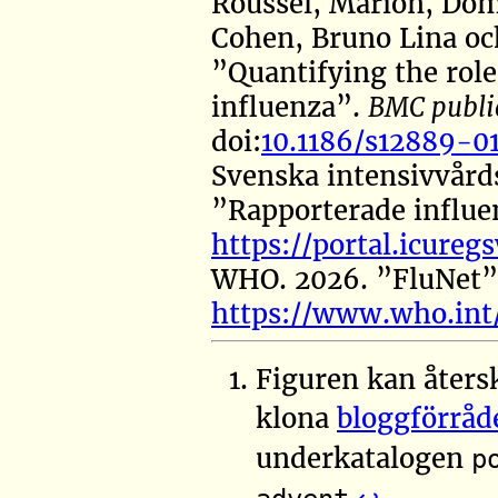
Roussel, Marion, Dom
Cohen, Bruno Lina oc
”Quantifying the role
influenza”
.
BMC publi
doi:
10.1186/s12889-0
Svenska intensivvårds
”Rapporterade influe
https://portal.icureg
WHO. 2026.
”FluNet”
https://www.who.int/
Figuren kan åters
klona
bloggförråd
underkatalogen
p