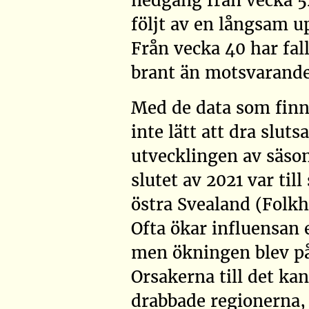
nedgång från vecka 5
följt av en långsam u
Från vecka 40 har fa
brant än motsvarande
Med de data som finns
inte lätt att dra slut
utvecklingen av säso
slutet av 2021 var till
östra Svealand
(Folk
Ofta ökar influensan 
men ökningen blev på
Orsakerna till det kan
drabbade regionerna