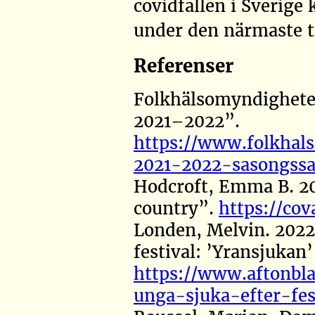
covidfallen i Sverige
under den närmaste t
Referenser
Folkhälsomyndighete
2021–2022”
.
https://www.folkhal
2021-2022-sasongssa
Hodcroft, Emma B. 2
country”
.
https://cov
Londen, Melvin. 202
festival: ’Yransjukan
https://www.aftonbl
unga-sjuka-efter-fe