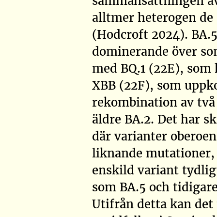
sammansättningen av v
alltmer heterogen de
(Hodcroft 2024)
. BA.
dominerande över som
med BQ.1 (22E), som 
XBB (22F), som upp
rekombination av två 
äldre BA.2. Det har s
där varianter oberoen
liknande mutationer,
enskild variant tydli
som BA.5 och tidigare
Utifrån detta kan det